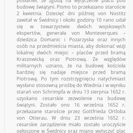
posłaniec ze zgodą na wytyczenie placu pod
budowę świątyni. Pismo to przekazano staroście
2 kwietnia. Dziesięć dni później von Nostitz
zawitał w Świdnicy i około godziny 10 rano udał
się w towarzystwie dwóch wojskowych
ekspertów, generała von Monteverques –
dziedzica Domanic i Pozarzyska oraz innych
osób na przedmieścia miasta, aby dokonać wizji
lokalnej dwóch miejsc – placów przed bramą
Kraszowicką oraz Piotrową. Ze względów
militarnych uznano, że na budowę kościoła
bardziej się nadaje miejsce przed bramą
Piotrową. Po tym rozstrzygnięciu natychmiast
wysłano stosowną prośbę do Wiednia i w wyniku
starań von Schrimpfa w dniu 13 sierpnia 1652 r.
uzyskano cesarskie zezwolenie na budowę
świątyni. Zostało ono 16 września 1652 r.
przekazane staroście przez Gottfrieda Ortloba
von Otterau. W dniu 23 września 1652 r.
cesarskie zarządzenie miało zostało uroczyście
ogłoszone w Świdnicy oraz miano wytyczyć plac