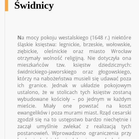
Świdnicy
N
a mocy pokoju westalskiego (1648 r.) niektóre
śląskie księstwa: legnickie, brzeskie, wołowskie,
ziębickie, oleśnickie oraz miasto Wrocław
otrzymały wolność religijną. Nie dotyczyła ona
mieszkańców tzw. księstw dziedzicznych:
świdnickiego-jaworskiego oraz głogowskiego,
którzy na nabożeństwa musieli się udawać poza
ich granice. Jednak w układzie pokojowym
ustalono, że w stolicach tych księstw zostaną
wybudowane kościoły – po jednym w każdym
mieście. Miały one powstać na koszt
ewangelików i poza murami miast. Rząd cesarski
zgodził się na to ustępstwo bardzo niechętnie i
zaczął umyślnie zwlekać z realizacją tych
postanowień. Wprowadzono ograniczenia przy