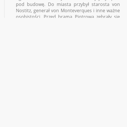
pod budowę. Do miasta przybył starosta von
Nostitz, generał von Monteverques i inne ważne
osobistości. Przed bramą Piotrową zebrały się
tłumy ludzi, które radośnie powitały
królewskiego komisarza. Wkrótce przystąpiono
do wytyczania placu pod budowę kościoła, czynił
to pułkownik Fende. Wymierzył on czworoboczny
plac szeroki na 200 kroków i gdy chciał go za
skąpo odmierzyć, generał Monteverques,
którego żona była ewangeliczką, rzucił laskę do
znajdującego się obok tzw. czarnego rowu i
zawołał: „To jest tylko ziemia! Należy jej raczej
trochę dodać, niż ująć”. Kapitan Meier oraz
Gottfried Ortlob von Otterau przeszli jeszcze raz
wymierzony czworobok i wbili w jego narożniki
słupy. Potem wytyczono plac pod budowę
kościoła – na 100 kroków długi i 50 kroków
szeroki, zaś w miejsce, w którym miał stanąć
ołtarz, starosta wbił pal. Plac, na którym miano
wybudować świątynię, pobłogosławiono w imię