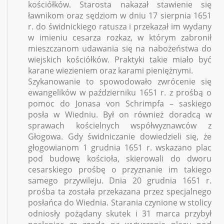
kościółków. Starosta nakazał stawienie się
ławnikom oraz sędziom w dniu 17 sierpnia 1651
r. do świdnickiego ratusza i przekazał im wydany
w imieniu cesarza rozkaz, w którym zabronił
mieszczanom udawania się na nabożeństwa do
wiejskich kościółków. Praktyki takie miało być
karane wiezieniem oraz karami pieniężnymi.
Szykanowanie to spowodowało zwrócenie się
ewangelików w październiku 1651 r. z prośbą o
pomoc do Jonasa von Schrimpfa – saskiego
posła w Wiedniu. Był on również doradcą w
sprawach kościelnych współwyznawców z
Głogowa. Gdy świdniczanie dowiedzieli się, że
głogowianom 1 grudnia 1651 r. wskazano plac
pod budowę kościoła, skierowali do dworu
cesarskiego prośbę o przyznanie im takiego
samego przywileju.
Dnia 20 grudnia 1651 r.
prośba ta została przekazana przez specjalnego
posłańca do Wiednia. Starania czynione w stolicy
odniosły pożądany skutek i 31 marca przybył