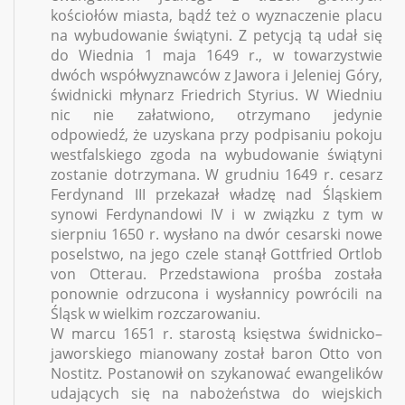
kościołów miasta, bądź też o wyznaczenie placu
na wybudowanie świątyni. Z petycją tą udał się
do Wiednia 1 maja 1649 r., w towarzystwie
dwóch współwyznawców z Jawora i Jeleniej Góry,
świdnicki młynarz Friedrich Styrius. W Wiedniu
nic nie załatwiono, otrzymano jedynie
odpowiedź, że uzyskana przy podpisaniu pokoju
westfalskiego zgoda na wybudowanie świątyni
zostanie dotrzymana. W grudniu 1649 r. cesarz
Ferdynand III przekazał władzę nad Śląskiem
synowi Ferdynandowi IV i w związku z tym w
sierpniu 1650 r. wysłano na dwór cesarski nowe
poselstwo, na jego czele stanął Gottfried Ortlob
von Otterau.
Przedstawiona prośba została
ponownie odrzucona i wysłannicy powrócili na
Śląsk w wielkim rozczarowaniu.
W marcu 1651 r. starostą księstwa świdnicko–
jaworskiego mianowany został baron Otto von
Nostitz. Postanowił on szykanować ewangelików
udających się na nabożeństwa do wiejskich