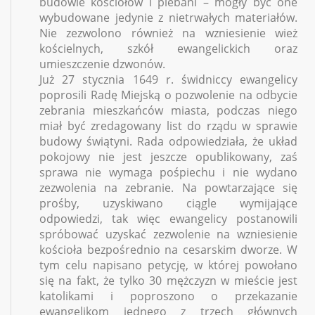
budowie kościołów i plebani – mogły być one
wybudowane jedynie z nietrwałych materiałów.
Nie zezwolono również na wzniesienie wież
kościelnych, szkół ewangelickich oraz
umieszczenie dzwonów.
Już 27 stycznia 1649 r. świdniccy ewangelicy
poprosili Radę Miejską o pozwolenie na odbycie
zebrania mieszkańców miasta, podczas niego
miał być zredagowany list do rządu w sprawie
budowy świątyni. Rada odpowiedziała, że układ
pokojowy nie jest jeszcze opublikowany, zaś
sprawa nie wymaga pośpiechu i nie wydano
zezwolenia na zebranie. Na powtarzające się
prośby, uzyskiwano ciągle wymijające
odpowiedzi, tak więc ewangelicy postanowili
spróbować uzyskać zezwolenie na wzniesienie
kościoła bezpośrednio na cesarskim dworze. W
tym celu napisano petycję, w której powołano
się na fakt, że tylko 30 mężczyzn w mieście jest
katolikami i poproszono o przekazanie
ewangelikom jednego z trzech głównych