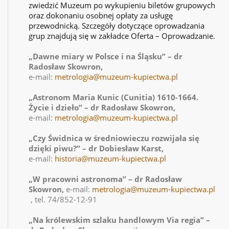
zwiedzić Muzeum po wykupieniu biletów grupowych
oraz dokonaniu osobnej opłaty za usługę
przewodnicką. Szczegóły dotyczące oprowadzania
grup znajdują się w zakładce Oferta – Oprowadzanie.
„Dawne miary w Polsce i na Śląsku” – dr
Radosław Skowron,
e-mail:
metrologia@muzeum-kupiectwa.pl
„Astronom Maria Kunic (Cunitia) 1610-1664.
Życie i dzieło” – dr Radosław Skowron,
e-mail:
metrologia@muzeum-kupiectwa.pl
„Czy Świdnica w średniowieczu rozwijała się
dzięki piwu?” – dr Dobiesław Karst,
e-mail:
historia@muzeum-kupiectwa.pl
„W pracowni astronoma” – dr Radosław
Skowron,
e-mail:
metrologia@muzeum-kupiectwa.pl
, tel. 74/852-12-91
„Na królewskim szlaku handlowym Via regia” –