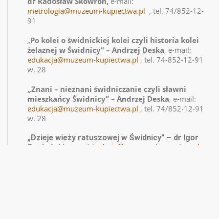
dr Radosław Skowron,
e-mail:
metrologia@muzeum-kupiectwa.pl
, tel. 74/852-12-
91
„
Po kolei o świdnickiej kolei czyli historia kolei
żelaznej w Świdnicy” – Andrzej Deska
, e-mail:
edukacja@muzeum-kupiectwa.pl
, tel. 74-852-12-91
w. 28
„Znani – nieznani świdniczanie czyli sławni
mieszkańcy Świdnicy”
–
Andrzej Deska
, e-mail:
edukacja@muzeum-kupiectwa.pl
, tel. 74/852-12-91
w. 28
„Dzieje wieży ratuszowej w Świdnicy” – dr Igor
Rosłoński
, e-mail:
historia@muzeum-kupiectwa.pl
,
tel. 74/852-12-91